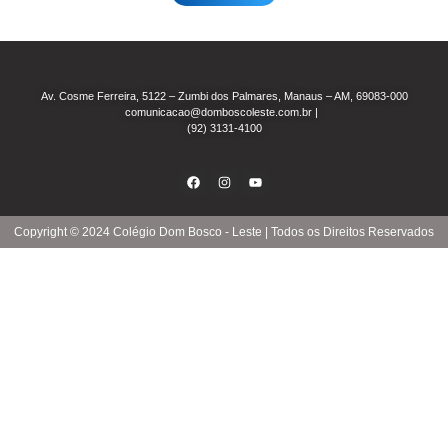
Av. Cosme Ferreira, 5122 – Zumbi dos Palmares, Manaus – AM, 69083-000
comunicacao@domboscoleste.com.br
|
(92) 3131-4100
Copyright © 2024 Colégio Dom Bosco - Leste | Todos os Direitos Reservados