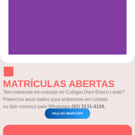
Saiba Mais
Ensino
Médio
MATRÍCULAS ABERTAS
Saiba
Mais
Tem interesse em estudar no Colégio Dom Bosco Leste?
Preencha seus dados para entrarmos em contato
ou fale conosco pelo Whatsapp
(92) 3131-4100.
FALE NO WHATSAPP