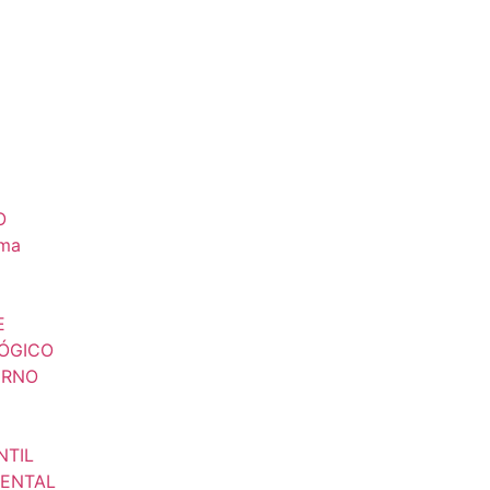
O
sma
E
ÓGICO
ERNO
NTIL
ENTAL