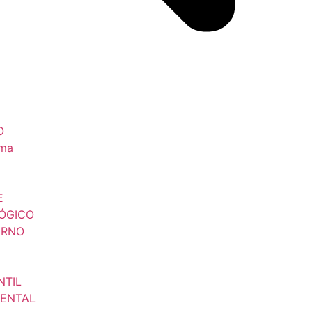
O
sma
E
ÓGICO
ERNO
NTIL
ENTAL